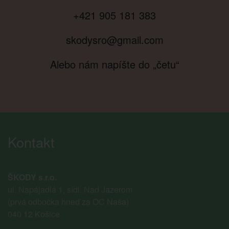
+421 905 181 383
skodysro@gmail.com
Alebo nám napíšte do „četu“
Kontakt
ŠKODY s.r.o.
ul. Napájadlá 1, sídl. Nad Jazerom
(prvá odbočka hneď za OC Naša)
040 12 Košice